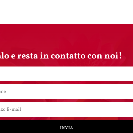
alo e resta in contatto con noi!
INVIA